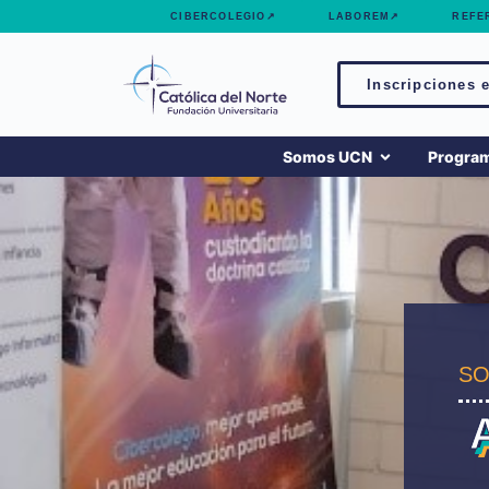
contenido
CIBERCOLEGIO↗
LABOREM↗
REFE
Inscripciones e
Somos UCN
Progra
SO