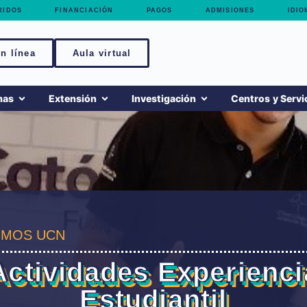
RIDOS
FINANCIACIÓN
PAGOS
ADMISIONES
IDIO
n línea
Aula virtual
mas
Extensión
Investigación
Centros y Servi
MOS UCN
Actividades Experienci
Estudiantil