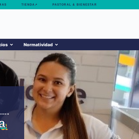
MAS
TIENDA↗
PASTORAL & BIENESTAR
cios
Normatividad
a