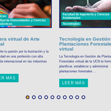
Facultad de Ingeniería y Ciencias
eras
Ambientales
ltad de Humanidades y Ciencias
siásticas
Tecnologías
era virtual de Arte
Tecnología en Gestión
tal
Plantaciones Forestal
virtual
te tu pasión por la ilustración y la
idad en una profesión con alta
La Tecnología en Gestión de Planta
a internacional en las industrias
Forestales virtual de la UCN te for
planificar, establecer y administrar
plantaciones forestales ...
ER MÁS
LEER MÁS