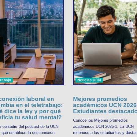
trabajo
Noticias UCN
onexión laboral en
Mejores promedios
mbia en el teletrabajo:
académicos UCN 2026-
 dice la ley y por qué
Estudiantes destacad
ficia tu salud mental?
Conoce los Mejores promedios
e episodio del podcast de la UCN
académicos UCN 2026-1. La UCN
 qué establece la desconexión
reconoce a los estudiantes y desta