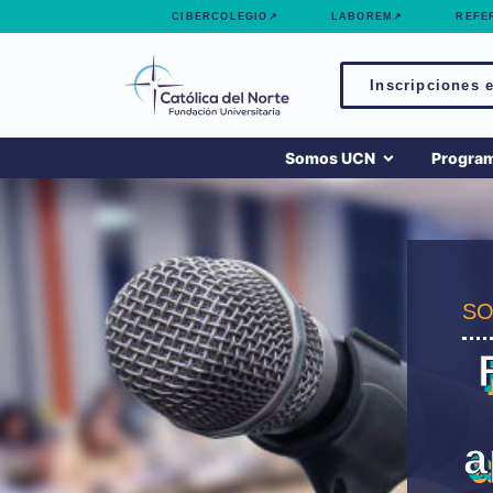
contenido
CIBERCOLEGIO↗
LABOREM↗
REFE
Inscripciones e
Somos UCN
Progra
SO
a