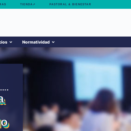
MAS
TIENDA↗
PASTORAL & BIENESTAR
cios
Normatividad
a
lo