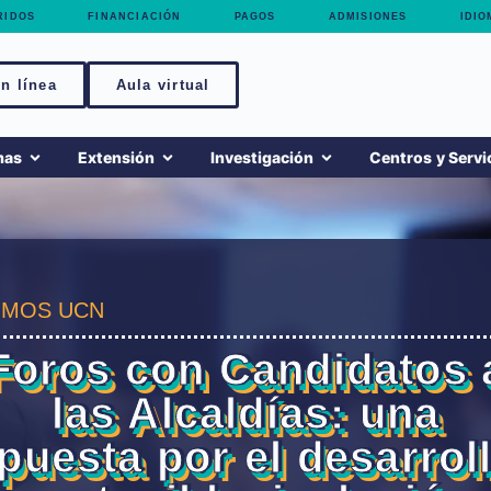
RIDOS
FINANCIACIÓN
PAGOS
ADMISIONES
IDIO
n línea
Aula virtual
mas
Extensión
Investigación
Centros y Servi
MOS UCN
Foros con Candidatos 
las Alcaldías: una
puesta por el desarrol