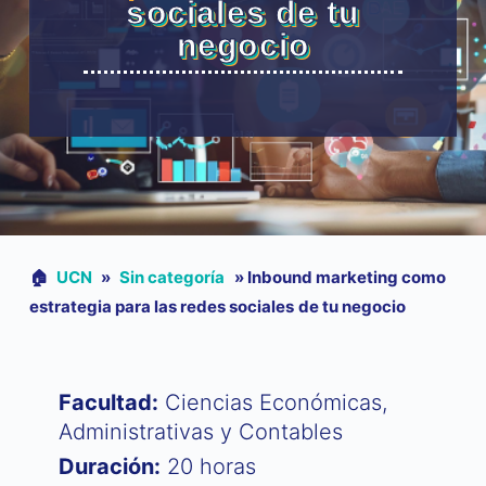
sociales de tu
negocio
🏠︎
UCN
»
Sin categoría
»
Inbound marketing como
estrategia para las redes sociales de tu negocio
Facultad:
Ciencias Económicas,
Administrativas y Contables
Duración:
20 horas