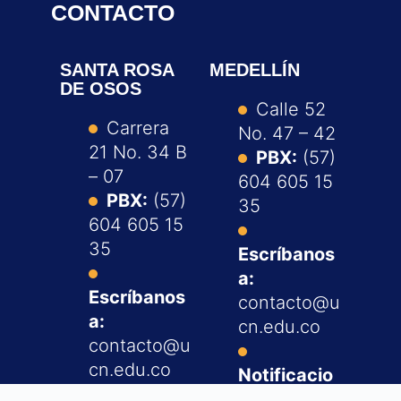
CONTACTO
SANTA ROSA
MEDELLÍN
DE OSOS
Calle 52
Carrera
No. 47 – 42
21 No. 34 B
PBX:
(57)
– 07
604 605 15
PBX:
(57)
35
604 605 15
35
Escríbanos
a:
Escríbanos
contacto@u
a:
cn.edu.co
contacto@u
cn.edu.co
Notificacio
nes