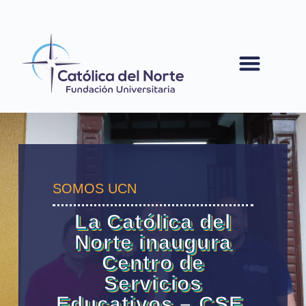
contenido
SOMOS UCN
La Católica del
Norte inaugura
Centro de
Servicios
Educativos – CSE,