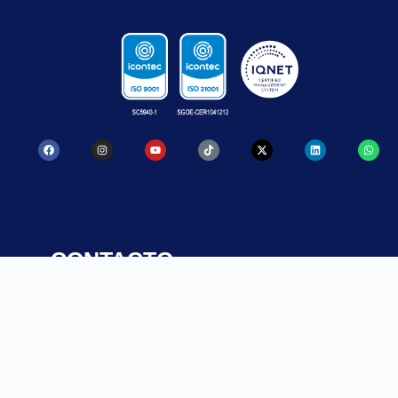
CONTACTO
SANTA ROSA
MEDELLÍN
DE OSOS
Calle 52
Carrera
No. 47 – 42