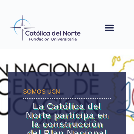
contenido
SOMOS UCN
La Católica del
Norte participa en
la construcción
del Plan Nacional