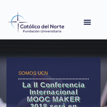
contenido
SOMOS UCN
La II Conferencia
Internacional
MOOC MAKER
2018 será en