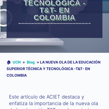
TECNOLÓGICA -
T&T- EN
COLOMBIA
🏠︎
UCN
»
Blog
»
LA NUEVA OLA DE LA EDUCACIÓN
SUPERIOR TÉCNICA Y TECNOLÓGICA -T&T- EN
COLOMBIA
Este artículo de ACIET destaca y
enfatiza la importancia de la nueva ola