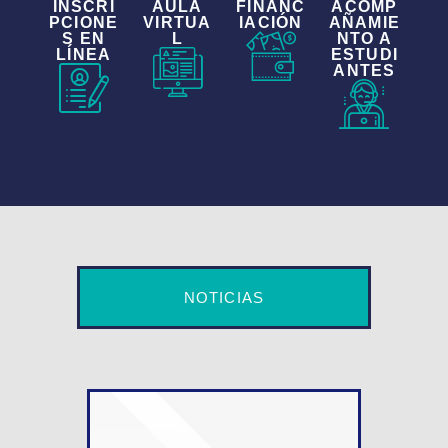
INSCRI
AULA
FINANC
ACOMP
PCIONE
VIRTUA
IACIÓN
AÑAMIE
S EN
L
NTO A
LÍNEA
ESTUDI
ANTES
NOTICIAS