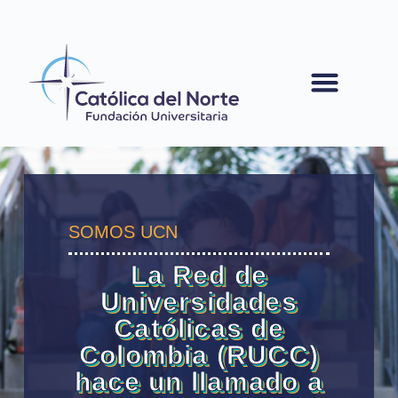
contenido
SOMOS UCN
La Red de
Universidades
Católicas de
Colombia (RUCC)
hace un llamado a