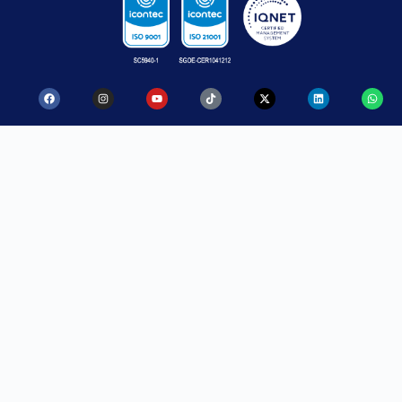
CONTACTO
SANTA ROSA
MEDELLÍN
DE OSOS
Calle 52
Carrera
No. 47 – 42
21 No. 34 B
PBX:
(57)
– 07
604 605 15
PBX:
(57)