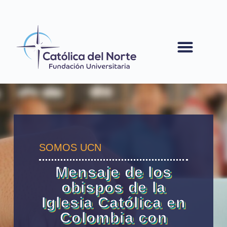
contenido
SOMOS UCN
Mensaje de los
obispos de la
Iglesia Católica en
Colombia con