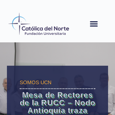
contenido
SOMOS UCN
Mesa de Rectores
de la RUCC – Nodo
Antioquia traza