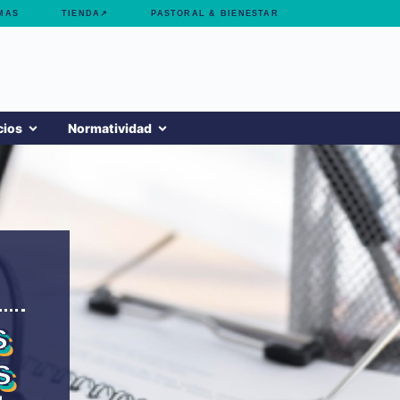
MAS
TIENDA↗
PASTORAL & BIENESTAR
cios
Normatividad
s
s