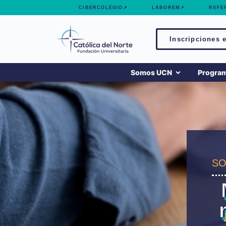
contenido
CIBERCOLEGIO↗
LABOREM↗
REFE
Inscripciones e
Somos UCN
Progra
SO