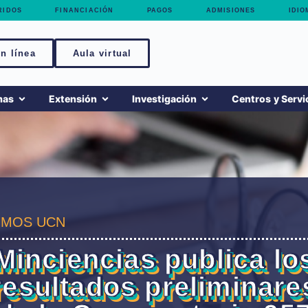
RIDOS
FINANCIACIÓN
PAGOS
ADMISIONES
IDIO
n línea
Aula virtual
mas
Extensión
Investigación
Centros y Servi
MOS UCN
Minciencias publica lo
resultados preliminare