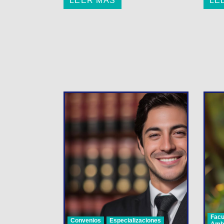
LEER MÁS
LE
Facu
Convenios
Especializaciones
Ambi