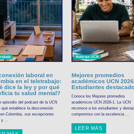
trabajo
Noticias UCN
onexión laboral en
Mejores promedios
mbia en el teletrabajo:
académicos UCN 2026-
 dice la ley y por qué
Estudiantes destacad
ficia tu salud mental?
Conoce los Mejores promedios
e episodio del podcast de la UCN
académicos UCN 2026-1. La UCN
 qué establece la desconexión
reconoce a los estudiantes y desta
l en Colombia, sus excepciones
compromiso con la excelencia ...
 y ...
LEER MÁS