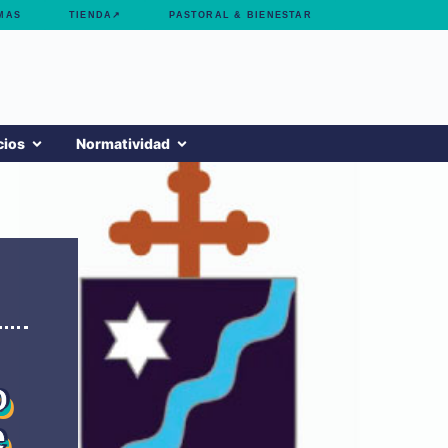
MAS
TIENDA↗
PASTORAL & BIENESTAR
cios
Normatividad
o
e