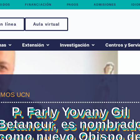
RIDOS
FINANCIACIÓN
PAGOS
ADMISIONES
IDIO
n línea
Aula virtual
mas
Extensión
Investigación
Centros y Servi
MOS UCN
P. Farly Yovany Gil
Betancur, es nombrad
como nuevo Obispo d