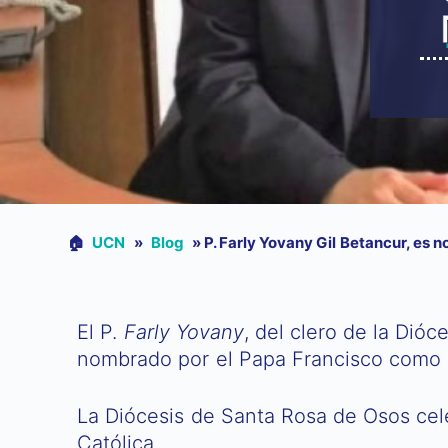
🏠︎
UCN
»
Blog
»
P. Farly Yovany Gil Betancur, e
El P.
Farly Yovany
, del clero de la Dió
nombrado por el Papa Francisco como
La Diócesis de Santa Rosa de Osos cel
Católica.