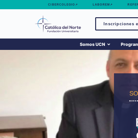
contenido
CIBERCOLEGIO↗
LABOREM↗
REFE
Inscripciones e
Somos UCN
Progra
SO