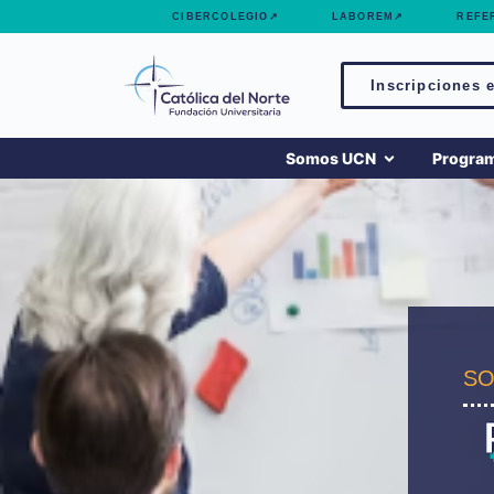
contenido
CIBERCOLEGIO↗
LABOREM↗
REFE
Inscripciones e
Somos UCN
Progra
SO