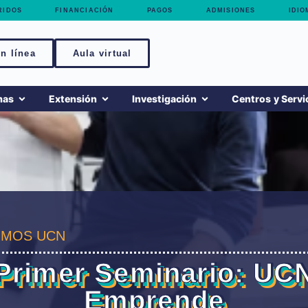
RIDOS
FINANCIACIÓN
PAGOS
ADMISIONES
IDIO
n línea
Aula virtual
mas
Extensión
Investigación
Centros y Servi
MOS UCN
Primer Seminario: UC
Emprende