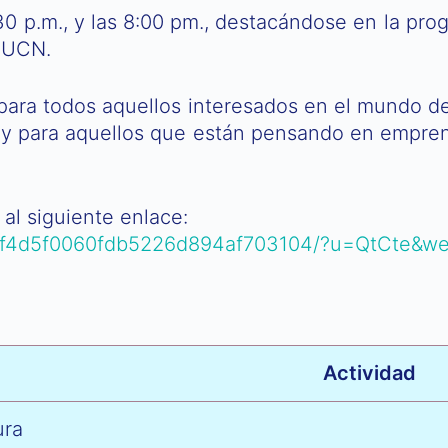
:30 p.m., y las 8:00 pm., destacándose en la pro
 UCN.
para todos aquellos interesados en el mundo 
 y para aquellos que están pensando en empren
 al siguiente enlace:
f90f4d5f0060fdb5226d894af703104/?u=QtCte&w
Actividad
ura