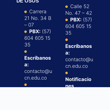
DE OSOS
Calle 52
Carrera
No. 47 – 42
21 No. 34 B
PBX:
(57)
– 07
604 605 15
PBX:
(57)
35
604 605 15
35
Escríbanos
a:
Escríbanos
contacto@u
a:
cn.edu.co
contacto@u
cn.edu.co
Notificacio
nes
Notificacio
judiciales:
nes
info@ucn.e
judiciales:
du.co