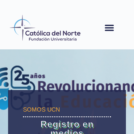
contenido
SOMOS UCN
Registro en
medios