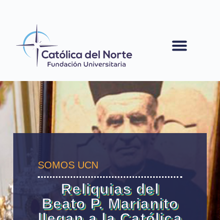
contenido
SOMOS UCN
Reliquias del
Beato P. Marianito
llegan a la Católica