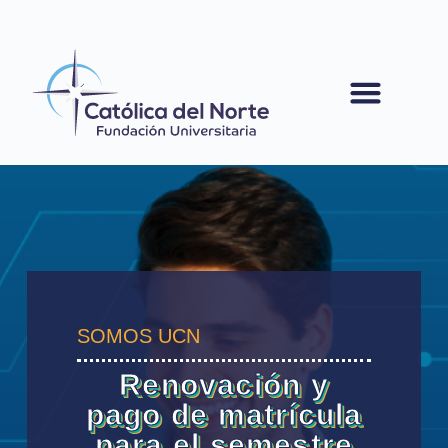
contenido
SOMOS UCN
Renovación y
pago de matrícula
para el semestre