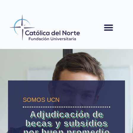
contenido
SOMOS UCN
Adjudicación de
becas y subsidios
por buen promedio