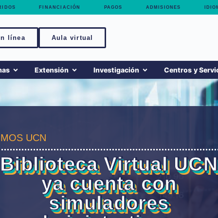
RIDOS
FINANCIACIÓN
PAGOS
ADMISIONES
IDIO
n línea
Aula virtual
mas
Extensión
Investigación
Centros y Servi
MOS UCN
Biblioteca Virtual UCN
ya cuenta con
simuladores