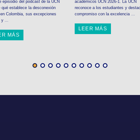
e episodio del podcast de la UCN
académicos UCN 2026-1. La UCN
 qué establece la desconexión
reconoce a los estudiantes y desta
l en Colombia, sus excepciones
compromiso con la excelencia ...
 y ...
LEER MÁS
ER MÁS