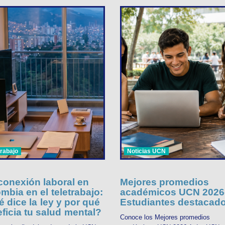
trabajo
Noticias UCN
onexión laboral en
Mejores promedios
mbia en el teletrabajo:
académicos UCN 2026-
 dice la ley y por qué
Estudiantes destacad
ficia tu salud mental?
Conoce los Mejores promedios