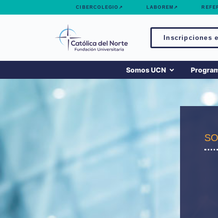
contenido
CIBERCOLEGIO↗
LABOREM↗
REFE
Inscripciones e
Somos UCN
Progra
SO