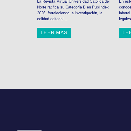
La Revista Virtual Universidad Católica del
En est
Norte ratifica su Categoría B en Publindex
conoce
2026, fortaleciendo la investigación, la
labora
calidad editorial ...
legales
LEER MÁS
LE