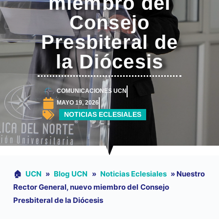
miembro del
Consejo
Presbiteral de
la Diócesis
COMUNICACIONES UCN
MAYO 19, 2026
NOTICIAS ECLESIALES
🏠︎
UCN
»
Blog UCN
»
Noticias Eclesiales
»
Nuestro
Rector General, nuevo miembro del Consejo
Presbiteral de la Diócesis