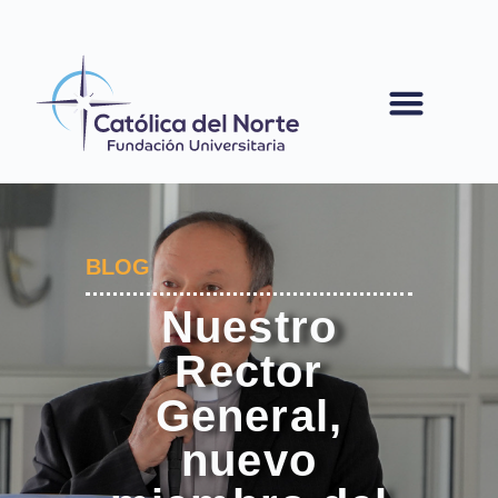
contenido
BLOG
Nuestro
Rector
General,
nuevo