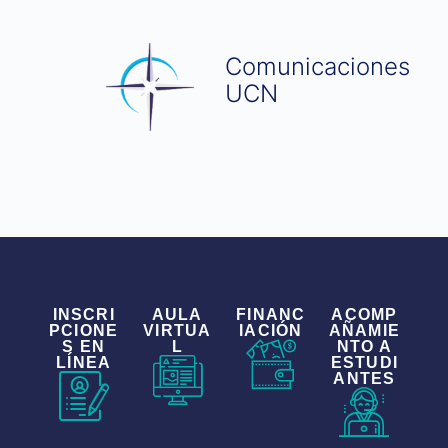
Comunicaciones
UCN
INSCRI
AULA
FINANC
ACOMP
PCIONE
VIRTUA
IACIÓN
AÑAMIE
S EN
L
NTO A
LÍNEA
ESTUDI
ANTES