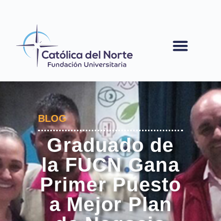
contenido
BLOG
Graduado de
la FUCN Gana
Primer Puesto
a Mejor Plan