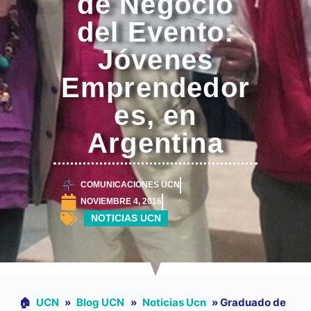
de Negocio
del Evento:
Jóvenes
Emprendedor
es, en
Argentina
COMUNICACIONES UCN
NOVIEMBRE 4, 2016
NOTICIAS UCN
🏠︎
UCN
»
Blog UCN
»
Noticias Ucn
»
Graduado de