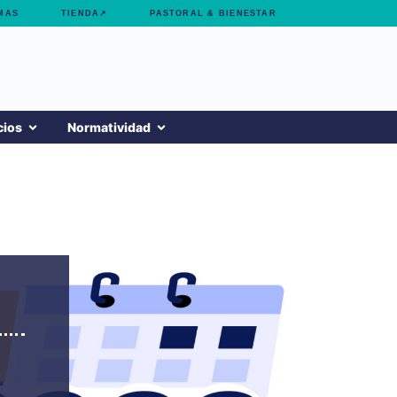
MAS
TIENDA↗
PASTORAL & BIENESTAR
cios
Normatividad