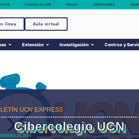
RIDOS
FINANCIACIÓN
PAGOS
ADMISIONES
IDIO
n línea
Aula virtual
mas
Extensión
Investigación
Centros y Servi
LETÍN UCN EXPRESS
Cibercolegio UCN
EBRERO 26, 2025