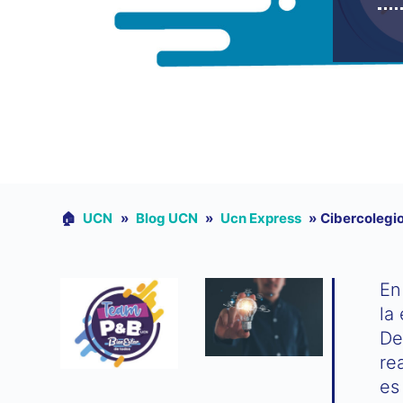
🏠︎
UCN
»
Blog UCN
»
Ucn Express
»
Cibercolegi
En
la
De
re
es