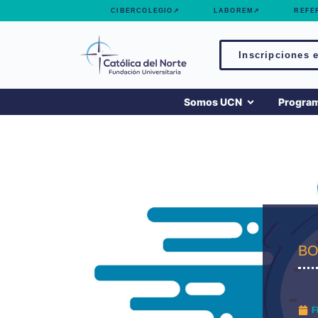
contenido
CIBERCOLEGIO↗
LABOREM↗
REFE
Inscripciones e
Somos UCN
Progra
BO
F