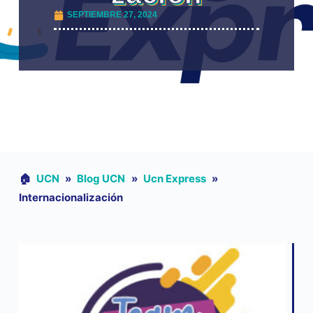
SEPTIEMBRE 27, 2024
🏠︎
UCN
»
Blog UCN
»
Ucn Express
»
Internacionalización