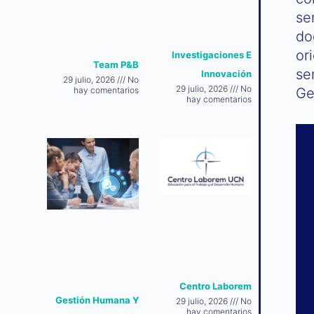
se
do
or
Investigaciones E
Team P&B
se
Innovación
29 julio, 2026
No
29 julio, 2026
No
Ge
hay comentarios
hay comentarios
Centro Laborem
Gestión Humana Y
29 julio, 2026
No
hay comentarios