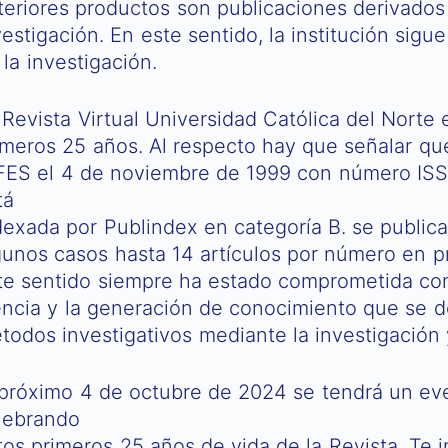
teriores productos son publicaciones derivados
vestigación. En este sentido, la institución sigue
 la investigación.
 Revista Virtual Universidad Católica del Norte 
imeros 25 años. Al respecto hay que señalar qu
FES el 4 de noviembre de 1999 con número IS
tá
dexada por Publindex en categoría B. se publica
gunos casos hasta 14 artículos por número en pr
te sentido siempre ha estado comprometida con di
encia y la generación de conocimiento que se 
todos investigativos mediante la investigación y
 próximo 4 de octubre de 2024 se tendrá un e
lebrando
tos primeros 25 años de vida de la Revista. Te i