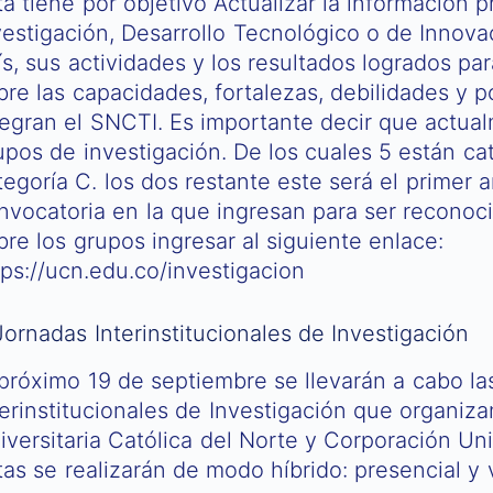
ta tiene por objetivo Actualizar la información
vestigación, Desarrollo Tecnológico o de Innova
ís, sus actividades y los resultados logrados p
bre las capacidades, fortalezas, debilidades y 
tegran el SNCTI. Es importante decir que actualm
upos de investigación. De los cuales 5 están ca
tegoría C. los dos restante este será el primer a
nvocatoria en la que ingresan para ser reconoc
bre los grupos ingresar al siguiente enlace:
tps://ucn.edu.co/investigacion
Jornadas Interinstitucionales de Investigación
 próximo 19 de septiembre se llevarán a cabo la
terinstitucionales de Investigación que organiz
iversitaria Católica del Norte y Corporación Univ
tas se realizarán de modo híbrido: presencial y 