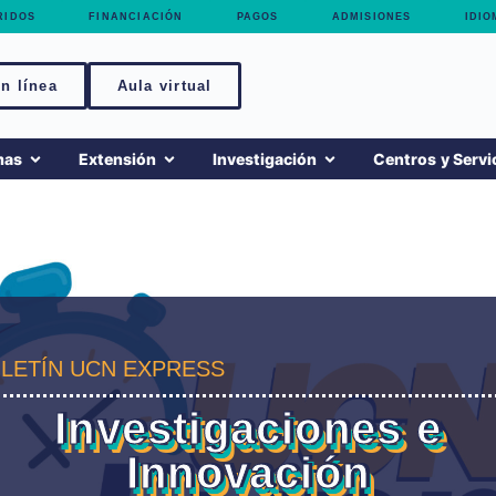
RIDOS
FINANCIACIÓN
PAGOS
ADMISIONES
IDIO
n línea
Aula virtual
mas
Extensión
Investigación
Centros y Servi
LETÍN UCN EXPRESS
Investigaciones e
Innovación