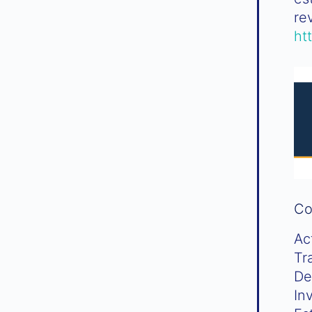
re
ht
Co
Ac
Tr
De
In