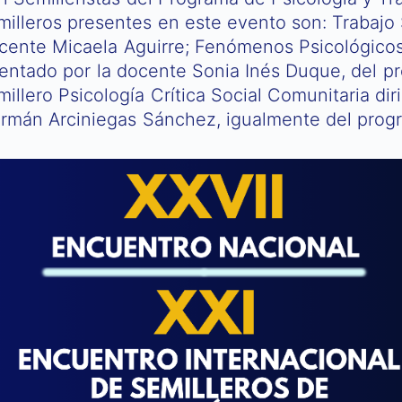
milleros presentes en este evento son: Trabajo S
cente Micaela Aguirre; Fenómenos Psicológicos,
ientado por la docente Sonia Inés Duque, del pr
millero Psicología Crítica Social Comunitaria dir
rmán Arciniegas Sánchez, igualmente del progr