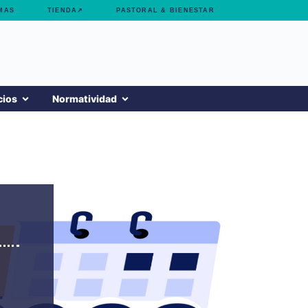
MAS
TIENDA↗
PASTORAL & BIENESTAR
cios
Normatividad