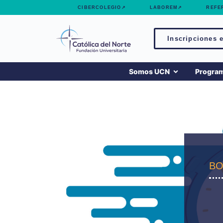
contenido
CIBERCOLEGIO↗
LABOREM↗
REFE
Inscripciones e
Somos UCN
Progra
BO