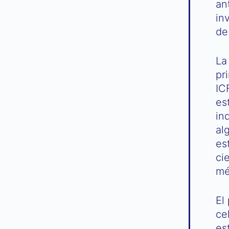
an
in
de
La
pr
IC
es
in
al
es
ci
mé
El
ce
es