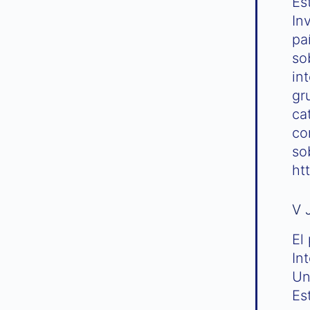
Es
In
pa
so
in
gr
ca
co
so
ht
V 
El
In
Un
Es