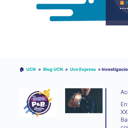
A
🏠︎
UCN
»
Blog UCN
»
Ucn Express
»
Investigacio
Ac
En
XX
Ba
co