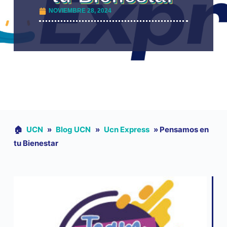
NOVIEMBRE 28, 2024
🏠︎
UCN
»
Blog UCN
»
Ucn Express
»
Pensamos en
tu Bienestar