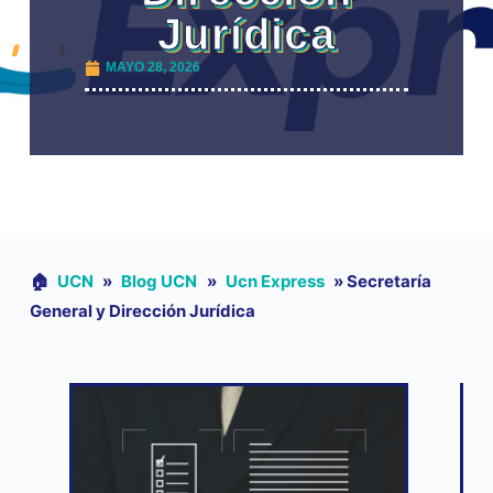
Jurídica
MAYO 28, 2026
🏠︎
UCN
»
Blog UCN
»
Ucn Express
»
Secretaría
General y Dirección Jurídica