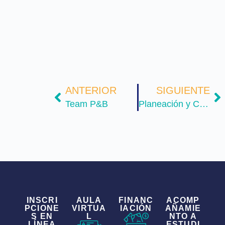
ANTERIOR
SIGUIENTE
Team P&B
Planeación y Calidad
INSCRI
AULA
FINANC
ACOMP
PCIONE
VIRTUA
IACIÓN
AÑAMIE
S EN
L
NTO A
LÍNEA
ESTUDI