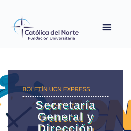
contenido
BOLETÍN UCN EXPRESS
Secretaría
General y
Dirección