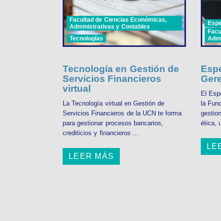
Facultad de Ciencias Económicas,
Espe
Administrativas y Contables
Facu
Tecnologías
Admi
Tecnología en Gestión de
Espe
Servicios Financieros
Gere
virtual
El Espe
La Tecnología virtual en Gestión de
la Fun
Servicios Financieros de la UCN te forma
gestion
para gestionar procesos bancarios,
ética, 
crediticios y financieros ...
LE
LEER MÁS