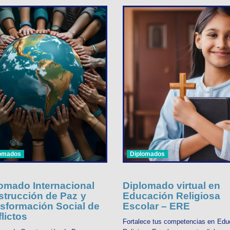
lomados
Diplomados
omado Internacional
Diplomado virtual en
trucción de Paz y
Educación Religiosa
sformación Social de
Escolar – ERE
lictos
Fortalece tus competencias en Edu