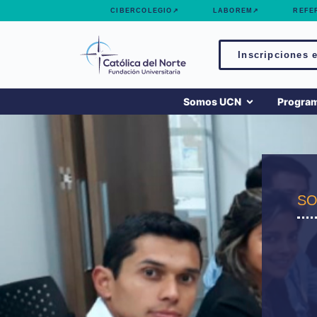
contenido
CIBERCOLEGIO↗
LABOREM↗
REFE
Inscripciones e
Somos UCN
Progra
SO