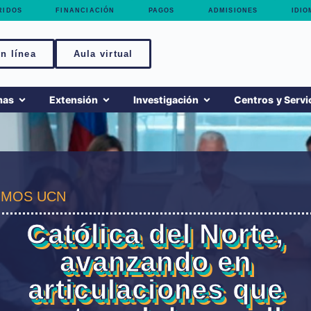
RIDOS
FINANCIACIÓN
PAGOS
ADMISIONES
IDIO
n línea
Aula virtual
mas
Extensión
Investigación
Centros y Servi
MOS UCN
Católica del Norte,
avanzando en
articulaciones que