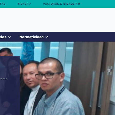
MAS
TIENDA↗
PASTORAL & BIENESTAR
cios
Normatividad