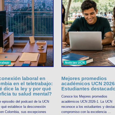
trabajo
Noticias UCN
onexión laboral en
Mejores promedios
mbia en el teletrabajo:
académicos UCN 2026-
 dice la ley y por qué
Estudiantes destacad
ficia tu salud mental?
Conoce los Mejores promedios
e episodio del podcast de la UCN
académicos UCN 2026-1. La UCN
 qué establece la desconexión
reconoce a los estudiantes y desta
l en Colombia, sus excepciones
compromiso con la excelencia ...