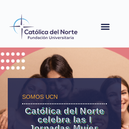
contenido
SOMOS UCN
Católica del Norte
celebra las I
Jornadas Mujer,