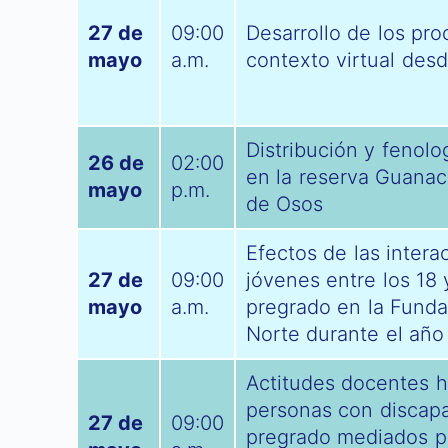
27 de
09:00
Desarrollo de los pro
mayo
a.m.
contexto virtual desd
Distribución y fenol
26 de
02:00
en la reserva Guanac
mayo
p.m.
de Osos
Efectos de las intera
27 de
09:00
jóvenes entre los 18
mayo
a.m.
pregrado en la Fundac
Norte durante el año
Actitudes docentes ha
personas con discap
27 de
09:00
pregrado mediados po