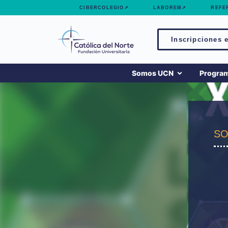
contenido
CIBERCOLEGIO↗
LABOREM↗
REFE
Inscripciones e
Somos UCN
Progra
SO