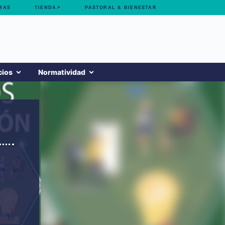
MAS
TIENDA↗
PASTORAL & BIENESTAR
cios
Normatividad