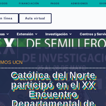
RIDOS
FINANCIACIÓN
PAGOS
ADMISIONES
IDIO
n línea
Aula virtual
mas
Extensión
Investigación
Centros y Servi
MOS UCN
Católica del Norte
participó en el XX
Encuentro
Departamental de