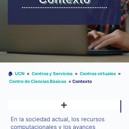
🏠︎
UCN
»
Centros y Servicios
»
Centros virtuales
»
Centro de Ciencias Básicas
»
Contexto
En la sociedad actual, los recursos
computacionales y los avances