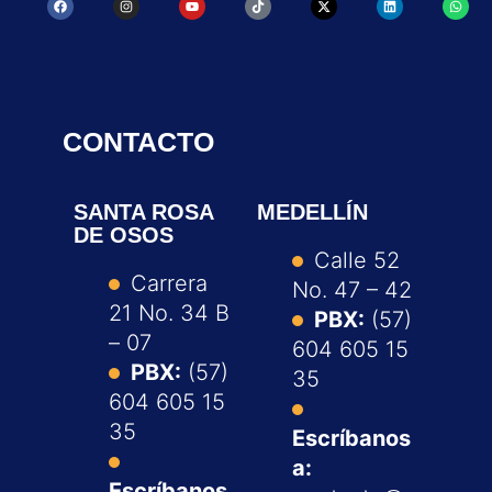
CONTACTO
SANTA ROSA
MEDELLÍN
DE OSOS
Calle 52
Carrera
No. 47 – 42
21 No. 34 B
PBX:
(57)
– 07
604 605 15
PBX:
(57)
35
604 605 15
35
Escríbanos
a:
Escríbanos