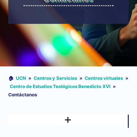
🏠︎
UCN
»
Centros y Servicios
»
Centros virtuales
»
Centro de Estudios Teológicos Benedicto XVI
»
Contáctanos