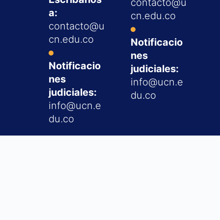
contacto@u
a:
cn.edu.co
contacto@u
cn.edu.co
Notificacio
nes
Notificacio
judiciales:
nes
info@ucn.e
judiciales:
du.co
info@ucn.e
du.co
ACCESOS RÁPIDOS
Contacto
Centro Laborem ↗