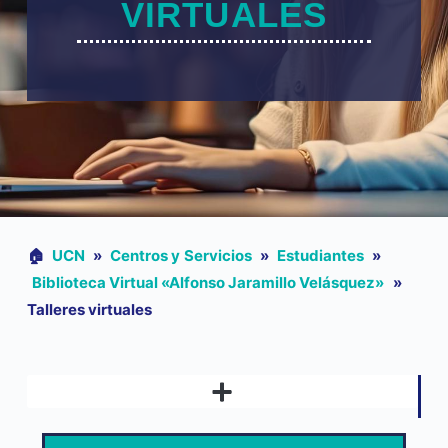
VIRTUALES
🏠︎
UCN
»
Centros y Servicios
»
Estudiantes
»
Biblioteca Virtual «Alfonso Jaramillo Velásquez»
»
Talleres virtuales