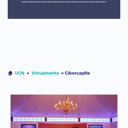
🏠︎
UCN
»
Virtualmente
»
Cibercapilla