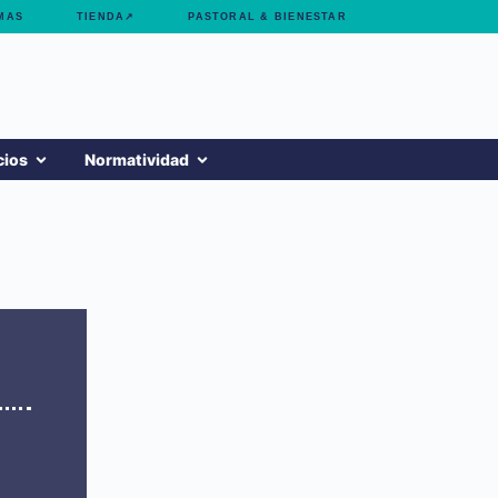
MAS
TIENDA↗
PASTORAL & BIENESTAR
cios
Normatividad