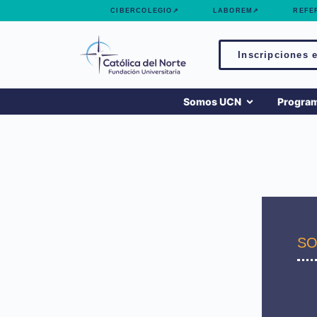
contenido
CIBERCOLEGIO↗
LABOREM↗
REFE
Inscripciones e
Somos UCN
Progra
SO