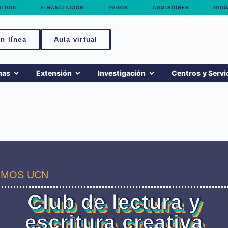
RIDOS
FINANCIACIÓN
PAGOS
ADMISIONES
IDIO
n línea
Aula virtual
mas
Extensión
Investigación
Centros y Servi
MOS UCN
Club de lectura y
escritura creativa