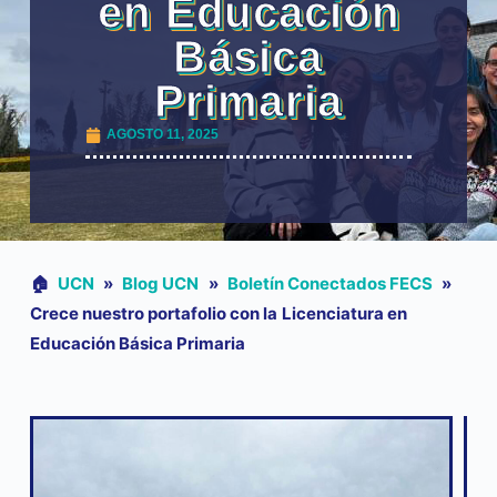
en Educación
Básica
Primaria
AGOSTO 11, 2025
🏠︎
UCN
»
Blog UCN
»
Boletín Conectados FECS
»
Crece nuestro portafolio con la Licenciatura en
Educación Básica Primaria