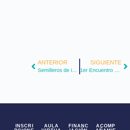
ANTERIOR
SIGUIENTE
Semilleros de investigación, laboratorios para formar científicos
1er Encuentro UCN-Maestros con sentido humano “educación inclusiva desde las escuelas normales”
INSCRI
AULA
FINANC
ACOMP