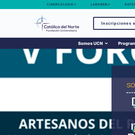
contenido
CIBERCOLEGIO↗
LABOREM↗
REFE
Inscripciones e
Somos UCN
Progra
SO