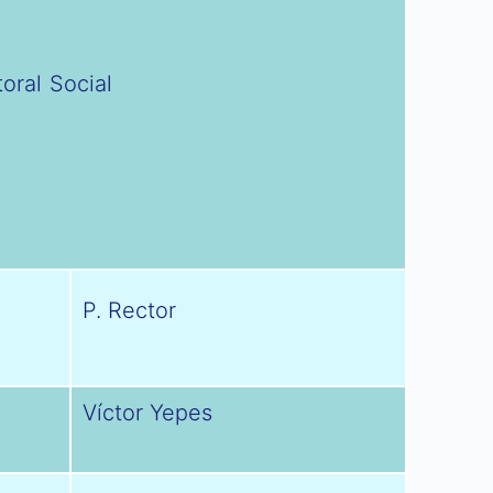
oral Social
P. Rector
Víctor Yepes