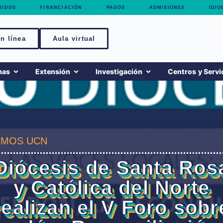
RIDOS
FINANCIACIÓN
PAGOS
ADMISIONES
IDIO
n línea
Aula virtual
mas
Extensión
Investigación
Centros y Servi
MOS UCN
Diócesis de Santa Ros
y Católica del Norte
realizan el V Foro sobr