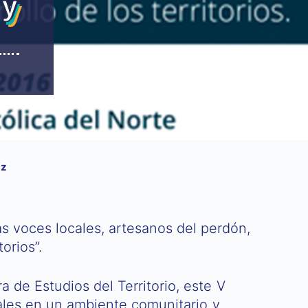
 y
az
as voces locales, artesanos del perdón,
orios”.
a de Estudios del Territorio, este V
riales en un ambiente comunitario y