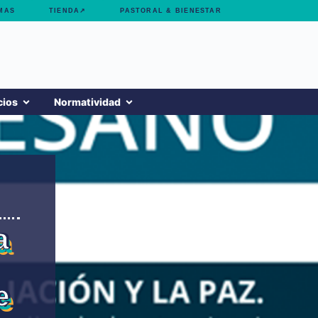
MAS
TIENDA↗
PASTORAL & BIENESTAR
cios
Normatividad
a
e