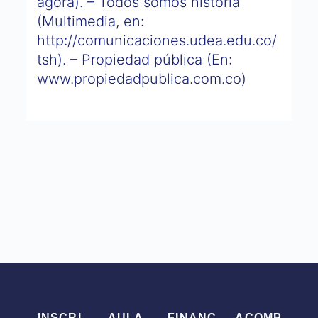
agora). – Todos somos historia
(Multimedia, en:
http://comunicaciones.udea.edu.co/
tsh). – Propiedad pública (En:
www.propiedadpublica.com.co)
INSCRI
AULA
FINANC
ACOMP