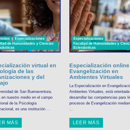
venios
Especializaciones
Especializaciones
ltad de Humanidades y Ciencias
Facultad de Humanidades y Cienc
siásticas
Eclesiásticas
cialización virtual en
Especialización online
ología de las
Evangelización en
nizaciones y del
Ambientes Virtuales
ajo
La Especialización en Evangelizaci
versidad de San Buenaventura,
Ambientes Virtuales, está orientada
a en nuestro medio en el campo
desarrollar las competencias para li
ional de la Psicología
procesos de Evangelización median
acional, es una institución ...
...
ER MÁS
LEER MÁS