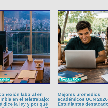
trabajo
Noticias UCN
onexión laboral en
Mejores promedios
mbia en el teletrabajo:
académicos UCN 2026-
 dice la ley y por qué
Estudiantes destacad