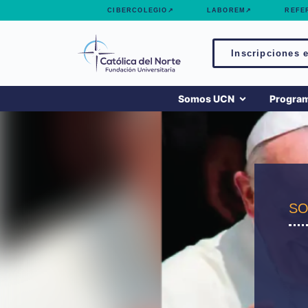
contenido
CIBERCOLEGIO↗
LABOREM↗
REFE
Inscripciones e
Somos UCN
Progra
SO