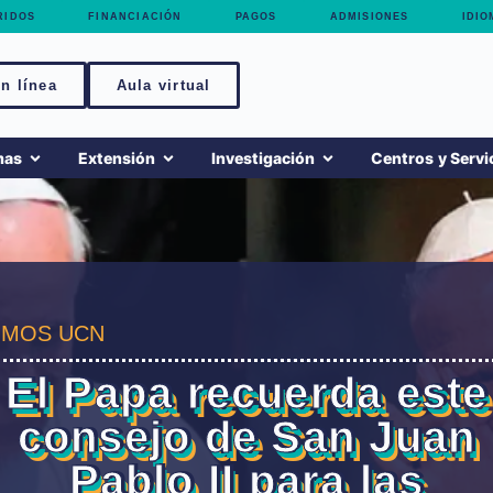
RIDOS
FINANCIACIÓN
PAGOS
ADMISIONES
IDIO
n línea
Aula virtual
mas
Extensión
Investigación
Centros y Servi
MOS UCN
El Papa recuerda este
consejo de San Juan
Pablo II para las