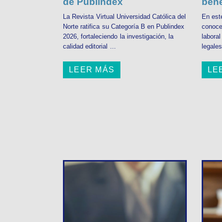
de Publindex
bene
La Revista Virtual Universidad Católica del
En est
Norte ratifica su Categoría B en Publindex
conoce
2026, fortaleciendo la investigación, la
labora
calidad editorial ...
legales
LEER MÁS
LE