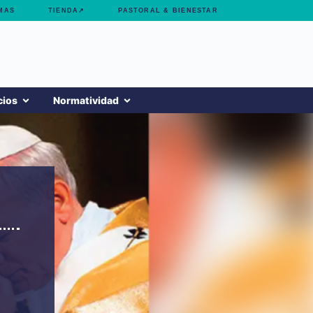
MAS
TIENDA↗
PASTORAL & BIENESTAR
cios
Normatividad