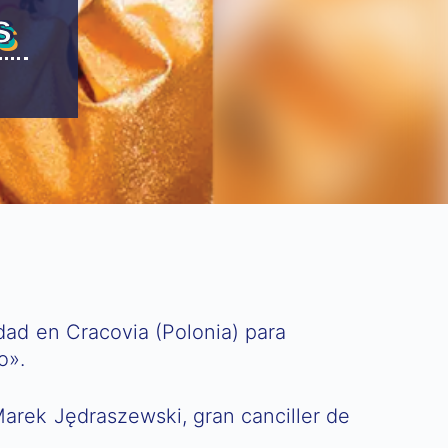
s
idad en Cracovia (Polonia) para
o».
arek Jędraszewski, gran canciller de