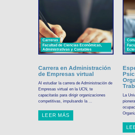
Carreras
Con
Facultad de Ciencias Económicas,
Facu
Administrativas y Contables
Ecle
Carrera en Administración
Espe
de Empresas virtual
Psic
Orga
Al estudiar la carrera de Administración de
Trab
Empresas virtual en la UCN, te
capacitarás para dirigir organizaciones
La Uni
competitivas, impulsando la ...
pioner
ocupac
Organiz
LEER MÁS
LE