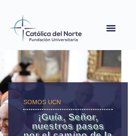
contenido
SOMOS UCN
¡Guía, Señor,
nuestros pasos
por el camino de la