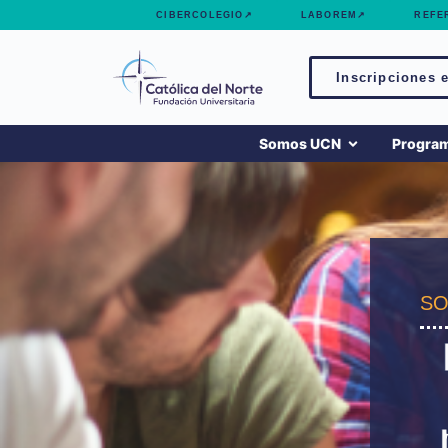
contenido
CIBERCOLEGIO↗
LABOREM↗
REFE
Inscripciones e
Somos UCN
Progra
SO