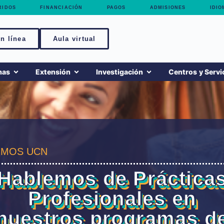
RIDOS
FINANCIACIÓN
PAGOS
ADMISIONES
IDIO
n línea
Aula virtual
mas
Extensión
Investigación
Centros y Servi
MOS UCN
Hablemos de Práctica
Profesionales en
nuestros programas d