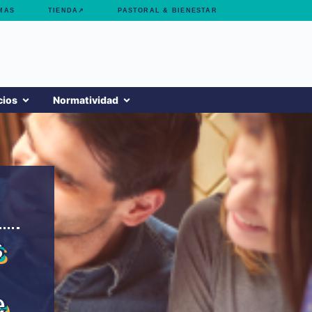
MAS
TIENDA↗
PASTORAL & BIENESTAR
cios
Normatividad
s
e