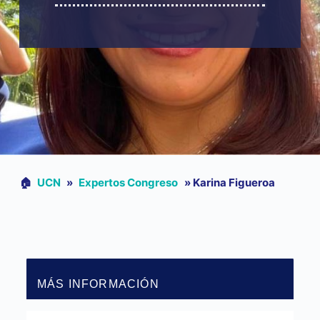
🏠︎
UCN
»
Expertos Congreso
»
Karina Figueroa
MÁS INFORMACIÓN