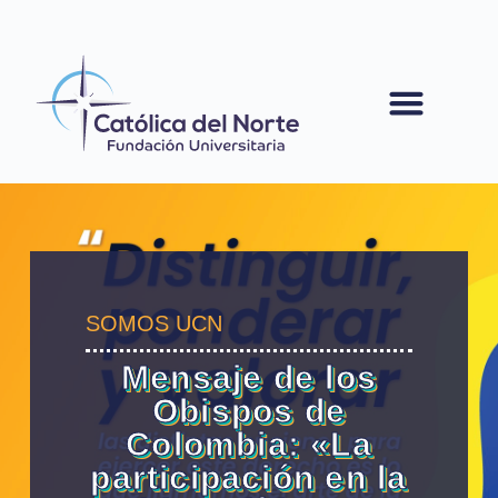
contenido
SOMOS UCN
Mensaje de los
Obispos de
Colombia: «La
participación en la