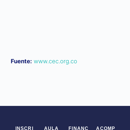
Fuente:
www.cec.org.co
INSCRI
AULA
FINANC
ACOMP