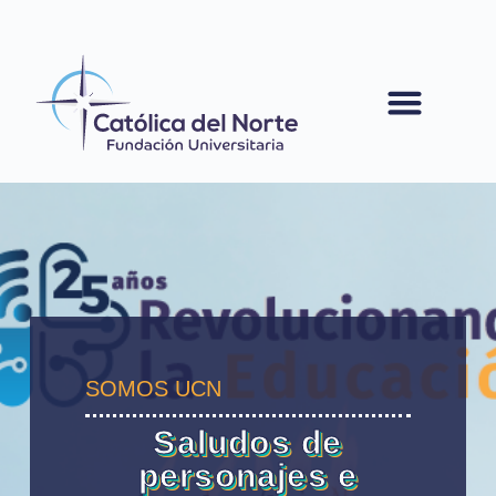
contenido
SOMOS UCN
Saludos de
personajes e