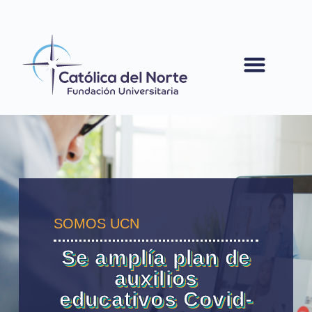
contenido
SOMOS UCN
Se amplía plan de
auxilios
educativos Covid-