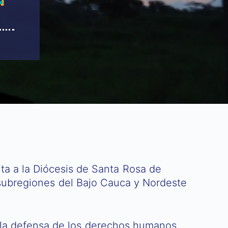
ita a la Diócesis de Santa Rosa de
subregiones del Bajo Cauca y Nordeste
 y la defensa de los derechos humanos,