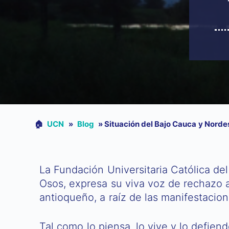
🏠︎
UCN
»
Blog
»
Situación del Bajo Cauca y Nordes
La Fundación Universitaria Católica del
Osos, expresa su viva voz de rechazo 
antioqueño, a raíz de las manifestaci
Tal como lo piensa, lo vive y lo defien