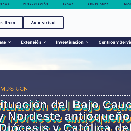
RIDOS
FINANCIACIÓN
PAGOS
ADMISIONES
IDIO
n línea
Aula virtual
mas
Extensión
Investigación
Centros y Servi
MOS UCN
ituación del Bajo Cau
y Nordeste antioqueño
Diócesis y Católica de