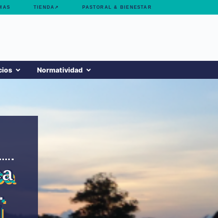
MAS
TIENDA↗
PASTORAL & BIENESTAR
cios
Normatividad
ca
.
l