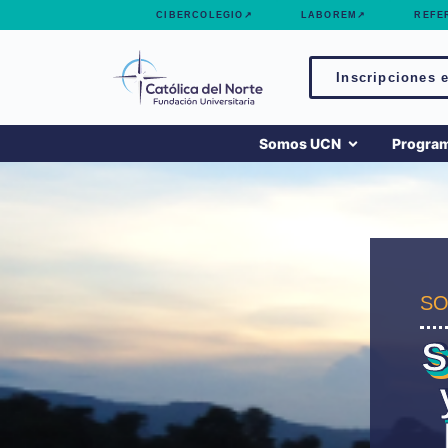
contenido
CIBERCOLEGIO↗
LABOREM↗
REFE
Inscripciones e
Somos UCN
Progra
SO
S