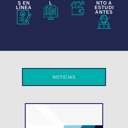
S EN
L
NTO A
LÍNEA
ESTUDI
ANTES
NOTICIAS