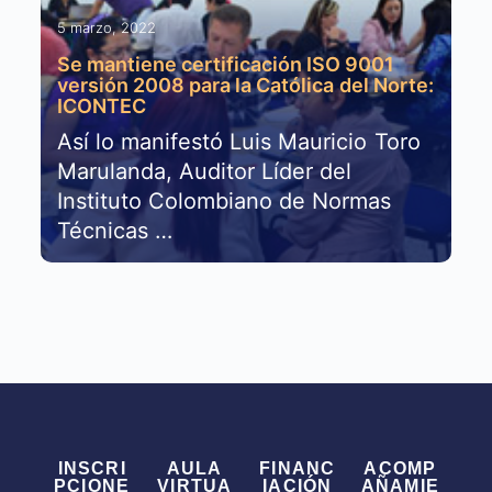
5 marzo, 2022
Se mantiene certificación ISO 9001
versión 2008 para la Católica del Norte:
ICONTEC
Así lo manifestó Luis Mauricio Toro
Marulanda, Auditor Líder del
Instituto Colombiano de Normas
Técnicas …
INSCRI
AULA
FINANC
ACOMP
PCIONE
VIRTUA
IACIÓN
AÑAMIE