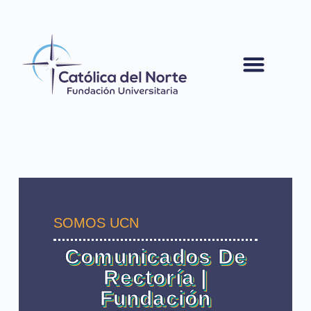
contenido
SOMOS UCN
Comunicados De
Rectoría |
Fundación