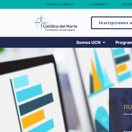
contenido
CIBERCOLEGIO↗
LABOREM↗
REFE
Inscripciones e
Somos UCN
Progra
RU