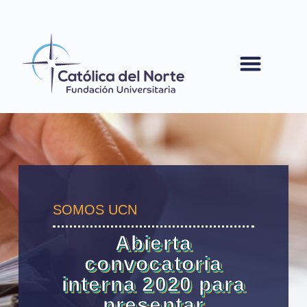
contenido
SOMOS UCN
Abierta
convocatoria
interna 2020 para
presentar